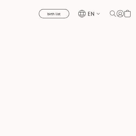
EN
birth list