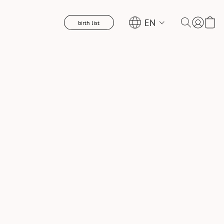
EN
birth list