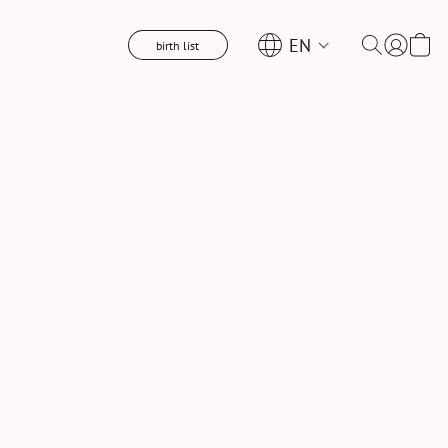
EN
birth list